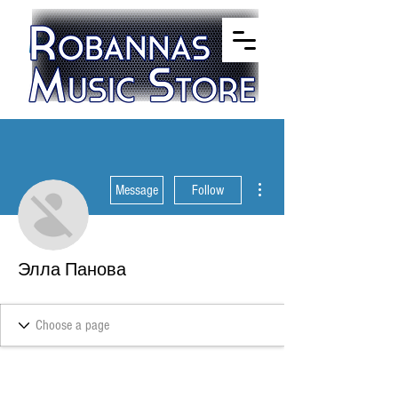
More actions
Message
Follow
Элла Панова